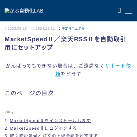
MENU
2023.08.28
2024.12.11
設定マニュアル
MarketSpeedⅡ／楽天RSSⅡを自動取引
お問い合わせ
用にセットアップ
会社概要
がんばってもできない場合は、ご遠慮なく
サポート依
頼
をどうぞ
特定商取引法に基づく表記
このページの目次
プライバシーポリシー
MarketSpeedⅡをインストールします
MarketSpeedⅡにログインする
取引暗証番号と注文の上現金額を設定する