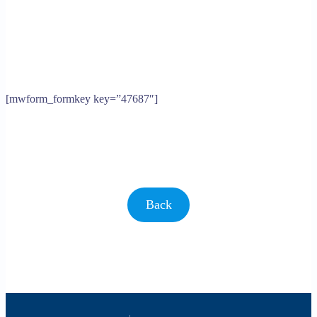
[mwform_formkey key=”47687″]
Back