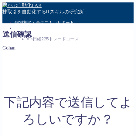
株取引を自動化するITスキルの研究所
個別相談・テクニカルサポート
問い合わせ
送信確認
メンバーさん・受講生さん専用ページ
AI×日経225トレードコース
Gohan
MENU
お問い合わせ
会社概要
特定商取引法に基づく表記
プライバシーポリシー
Follow Me
下記内容で送信してよ
ろしいですか？