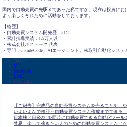
国内で自動売買の先駆者であった私ですが、現在は投資におけ
より楽しくそれために活動をしております。
【経歴】
・自動売買システム開発歴：21年
・累計指導実績：1.5万人以上
・株式会社ボストーク 代表
・専門：ClaudeCode／AIエージェント。株取引自動化シス
SHARE
X
Facebook
LINE
URL copy
【ご報告】完成品の自動売買システムを売ることを、や
いよいよAIで検証～自動売買システム作成までできる
日本株と日経225を同時に自動売買できる自動化ツール
禁忌：楽して稼ぎたい人のための自動売買システム（Z