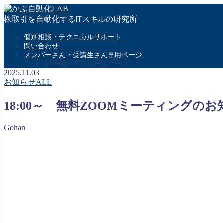
株取引を自動化するITスキルの研究所
個別相談・テクニカルサポート
問い合わせ
メンバーさん・受講生さん専用ページ
AI×日経225トレードコース
2025.11.03
お知らせALL
MENU
18:00～ 無料ZOOMミーティングのお
お問い合わせ
会社概要
Gohan
特定商取引法に基づく表記
プライバシーポリシー
Follow Me