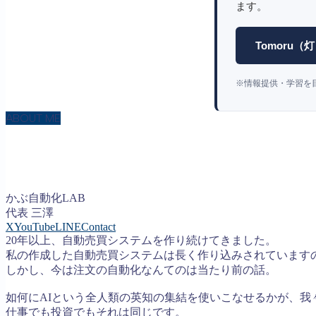
ます。
Tomoru
※情報提供・学習を
ABOUT ME
かぶ自動化LAB
代表 三澤
X
YouTube
LINE
Contact
20年以上、自動売買システムを作り続けてきました。
私の作成した自動売買システムは長く作り込みされています
しかし、今は注文の自動化なんてのは当たり前の話。
如何にAIという全人類の英知の集結を使いこなせるかが、我
仕事でも投資でもそれは同じです。