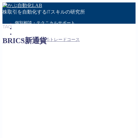
株取引を自動化するITスキルの研究所
個別相談・テクニカルサポート
TAG
問い合わせ
メンバーさん・受講生さん専用ページ
BRICS新通貨
AI×日経225トレードコース
MENU
お問い合わせ
会社概要
特定商取引法に基づく表記
プライバシーポリシー
Follow Me