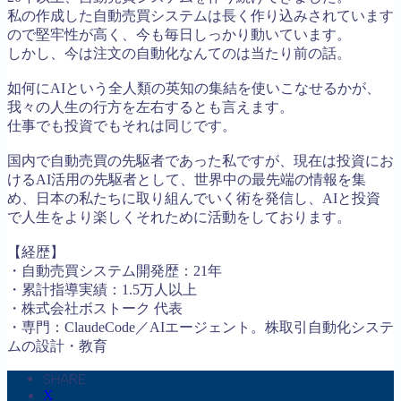
私の作成した自動売買システムは長く作り込みされています
ので堅牢性が高く、今も毎日しっかり動いています。
しかし、今は注文の自動化なんてのは当たり前の話。
如何にAIという全人類の英知の集結を使いこなせるかが、
我々の人生の行方を左右するとも言えます。
仕事でも投資でもそれは同じです。
国内で自動売買の先駆者であった私ですが、現在は投資にお
けるAI活用の先駆者として、世界中の最先端の情報を集
め、日本の私たちに取り組んでいく術を発信し、AIと投資
で人生をより楽しくそれために活動をしております。
【経歴】
・自動売買システム開発歴：21年
・累計指導実績：1.5万人以上
・株式会社ボストーク 代表
・専門：ClaudeCode／AIエージェント。株取引自動化システ
ムの設計・教育
SHARE
X