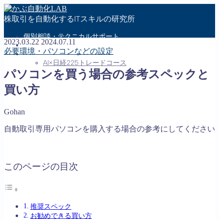
株取引を自動化するITスキルの研究所
個別相談・テクニカルサポート
2023.03.22
2024.07.11
問い合わせ
必要環境・パソコンなどの設定
メンバーさん・受講生さん専用ページ
AI×日経225トレードコース
パソコンを買う場合の参考スペックと
買い方
MENU
お問い合わせ
Gohan
会社概要
自動取引専用パソコンを購入する場合の参考にしてください
特定商取引法に基づく表記
プライバシーポリシー
Follow Me
このページの目次
推奨スペック
お勧めできる買い方