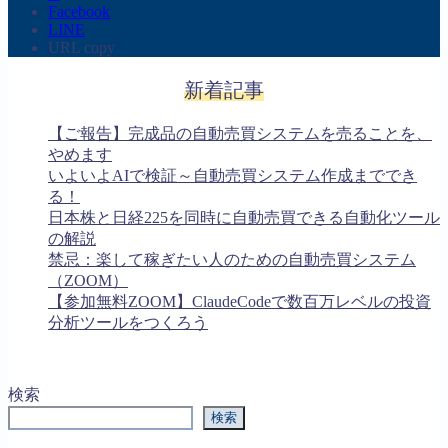
Facebook
LINE
URL copy
新着記事
【ご報告】完成品の自動売買システムを売ることを、
やめます
いよいよAIで検証～自動売買システム作成まででき
る！
日本株と日経225を同時に自動売買できる自動化ツール
の解説
禁忌：楽して稼ぎたい人のための自動売買システム
（ZOOM）
【参加無料ZOOM】ClaudeCodeで数百万レベルの投資
分析ツールをつくろう
検索
検索